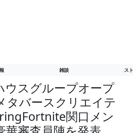
報
雑談
ス
ハウスグループオープ
tsメタバースクリエイテ
ingFortnite関口メン
豪華審査員陣を発表