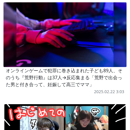
オンラインゲームで犯罪に巻き込まれた子ども89人、そ
のうち『荒野行動』は37人→反応集まる「荒野で出会っ
た男と付き合って、妊娠して高三でママ」
2025.02.22 3:03