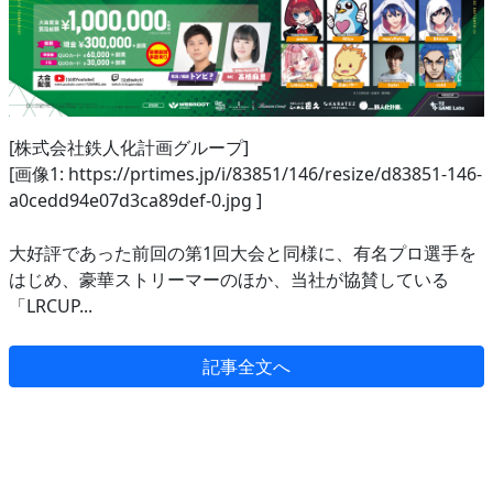
[株式会社鉄人化計画グループ]
[画像1: https://prtimes.jp/i/83851/146/resize/d83851-146-
a0cedd94e07d3ca89def-0.jpg ]
大好評であった前回の第1回大会と同様に、有名プロ選手を
はじめ、豪華ストリーマーのほか、当社が協賛している
「LRCUP...
記事全文へ