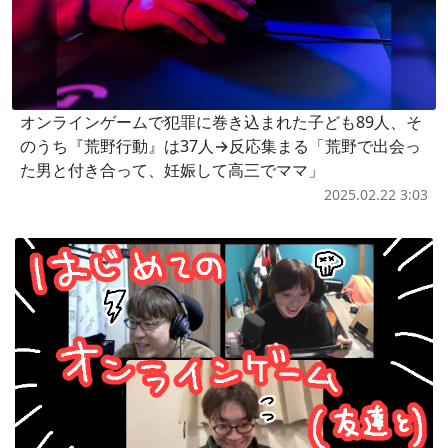
オンラインゲームで犯罪に巻き込まれた子ども89人、そ
のうち『荒野行動』は37人→反応集まる「荒野で出会っ
た男と付き合って、妊娠して高三でママ」
2025.02.22 3:03