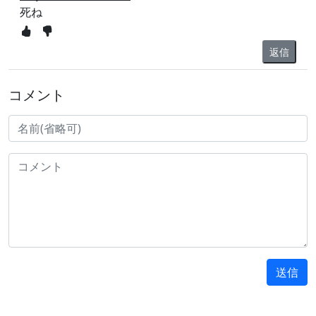
死ね
返信
コメント
送信