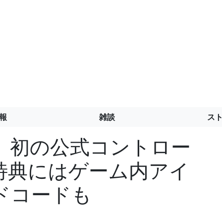
報
雑談
ス
』初の公式コントロー
特典にはゲーム内アイ
ドコードも