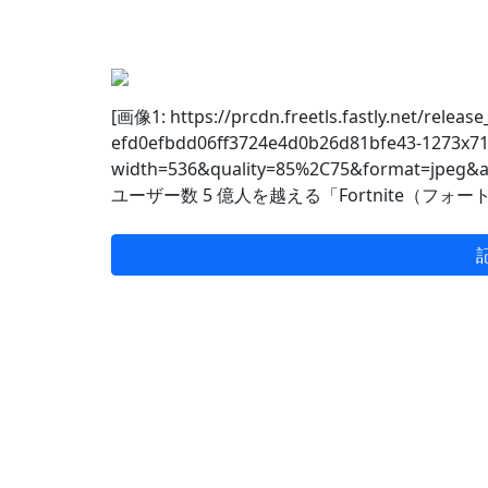
[画像1: https://prcdn.freetls.fastly.net/relea
efd0efbdd06ff3724e4d0b26d81bfe43-1273x71
width=536&quality=85%2C75&format=jpeg&au
ユーザー数 5 億人を越える「Fortnite（フォ