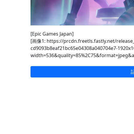
[Epic Games Japan]
[画像1: https://prcdn.freetls.fastly.net/relea
cd9093b8eaf21bc65e04308a040704e7-1920x10
width=536&quality=85%2C75&format=jpeg&a