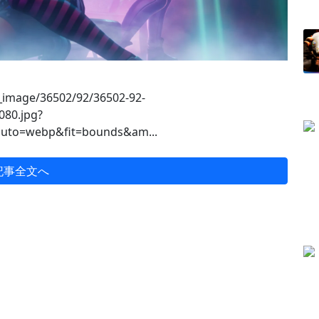
se_image/36502/92/36502-92-
80.jpg?
uto=webp&fit=bounds&am...
記事全文へ