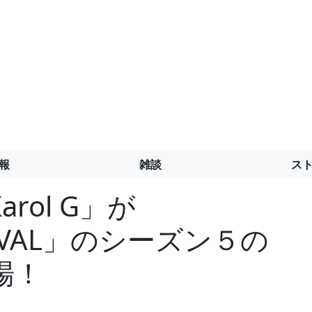
報
雑談
ス
rol G」が
STIVAL」のシーズン５の
場！