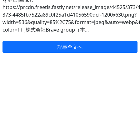
https://prcdn.freetls.fastly.net/release_image/44525/373/
373-4485fb7522a89c0f25a1d41056590dcf-1200x630.png?
width=536&quality=85%2C75&format=jpeg&auto=webp&f
color=fff ]株式会社Brave group（本...
記事全文へ