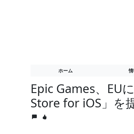
ホーム
情
Epic Games、EU
Store for iOS