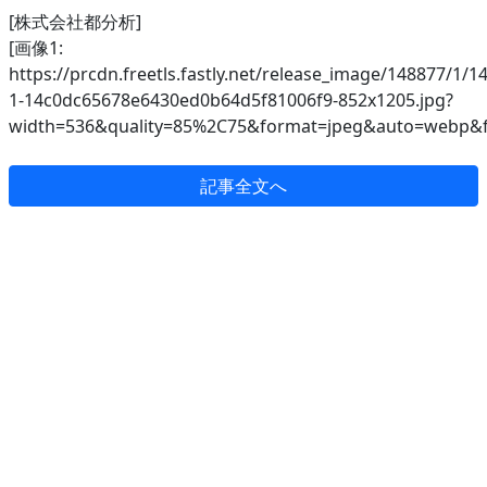
[株式会社都分析]
[画像1:
https://prcdn.freetls.fastly.net/release_image/148877/1/1
1-14c0dc65678e6430ed0b64d5f81006f9-852x1205.jpg?
width=536&quality=85%2C75&format=jpeg&auto=webp&fi
記事全文へ