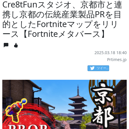
Cre8tFunスタジオ、京都市と連
携し京都の伝統産業製品PRを目
的としたFortniteマップをリリ
ース【Fortniteメタバース】
2025.03.18 18:40
Prtimes.jp
ツイート