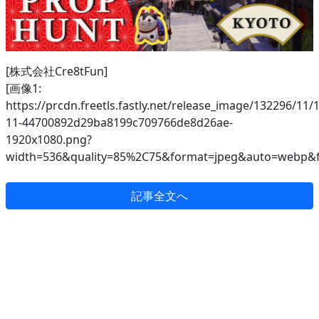
[株式会社Cre8tFun]
[画像1:
https://prcdn.freetls.fastly.net/release_image/132296/11/
11-44700892d29ba8199c709766de8d26ae-
1920x1080.png?
width=536&quality=85%2C75&format=jpeg&auto=webp&fi
記事全文へ