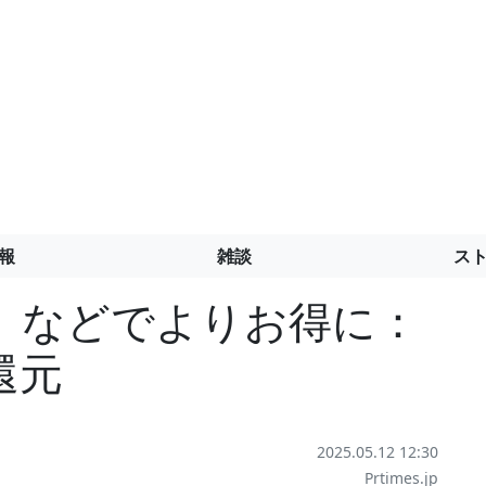
報
雑談
ス
』などでよりお得に：
還元
2025.05.12 12:30
Prtimes.jp