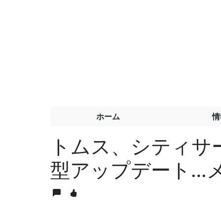
ホーム
情
トムス、シティサ
型アップデート…