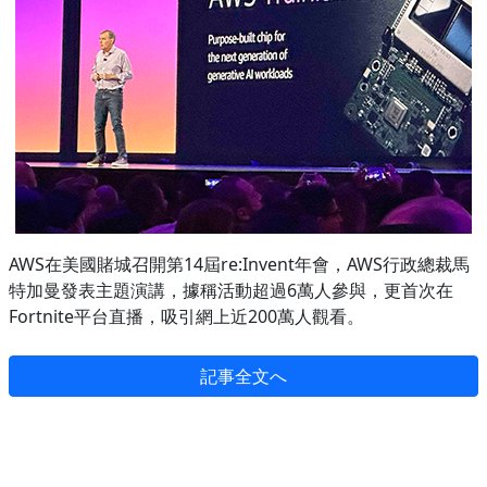
AWS在美國賭城召開第14屆re:Invent年會，AWS行政總裁馬
特加曼發表主題演講，據稱活動超過6萬人參與，更首次在
Fortnite平台直播，吸引網上近200萬人觀看。
記事全文へ