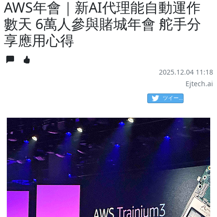
AWS年會｜新AI代理能自動運作
數天 6萬人參與賭城年會 舵手分
享應用心得
2025.12.04 11:18
Ejtech.ai
ツイート