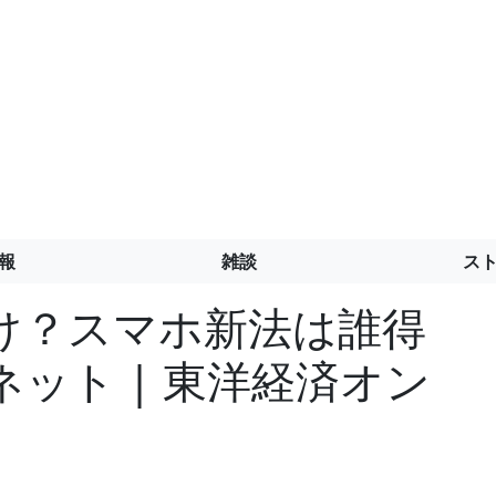
報
雑談
ス
け？スマホ新法は誰得
ネット | 東洋経済オン