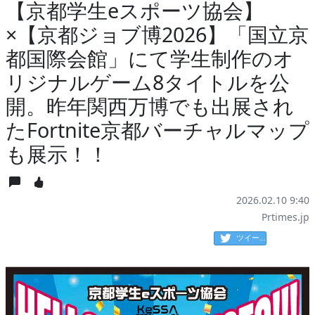
【京都学生eスポーツ協会】
×【京都ジョブ博2026】「国立京
都国際会館」にて学生制作のオ
リジナルゲーム8タイトルを公
開。昨年関西万博でも出展され
たFortnite京都バーチャルマップ
も展示！！
2026.02.10 9:40
Prtimes.jp
ツイート