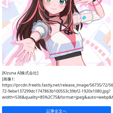
[Kizuna AI株式会社]
[画像1:
https://prcdn.freetls.fastly.net/release_image/56735/72/5
72-9ebe137299dc1747863b100553c39bf2-1920x1080.jpg?
width=536&quality=85%2C75&format=jpeg&auto=webp&f
記事全文へ