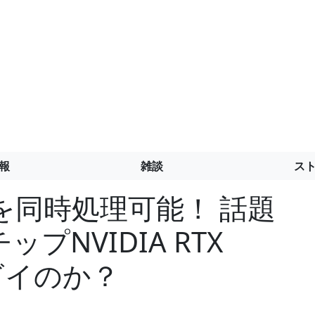
報
雑談
ス
超を同時処理可能！ 話題
プNVIDIA RTX
ゴイのか？