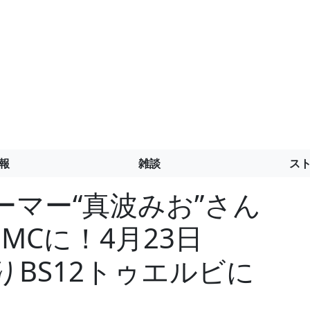
報
雑談
ス
ーマー“真波みお”さん
MCに！4月23日
りBS12トゥエルビに