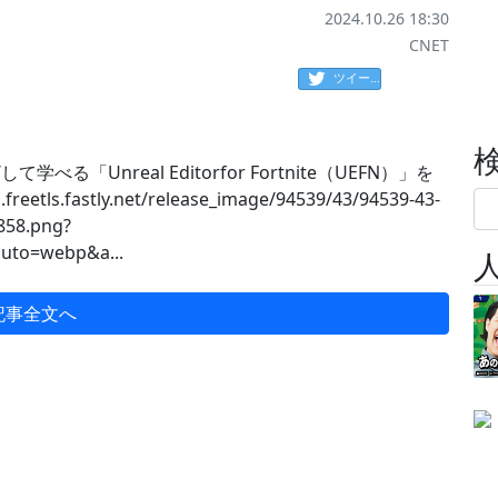
2024.10.26 18:30
CNET
ツイート
る「Unreal Editorfor Fortnite（UEFN）」を
s.fastly.net/release_image/94539/43/94539-43-
858.png?
uto=webp&a...
記事全文へ